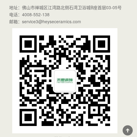
地址：佛山市禅城区江湾路北侧石湾卫浴城B座首层03-05号
电话：4008-552-138
邮箱：service3@heyseceramics.com